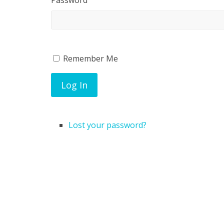
Password
The
University
of
Remember Me
Hong
Log In
Kong
Lost your password?