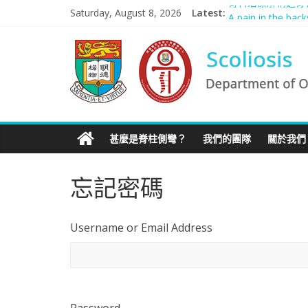
骨科治療解構之脊
Skip
Saturday, August 8, 2026
Latest:
A pain in the ba
to
Scoliosis Manag
content
Scoliosis
Rosanna: “我的故
Managing adult and
|
Department
甚麼是脊柱側彎？
我們的團隊
關於我們
of
忘記密碼
Orthopaedics
Username or Email Address
and
Traumatology,