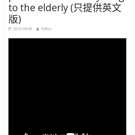
to the elderly (只提供英文
Traumatology,
版)
The
2016-04-05
Editor
University
of
Hong
Kong