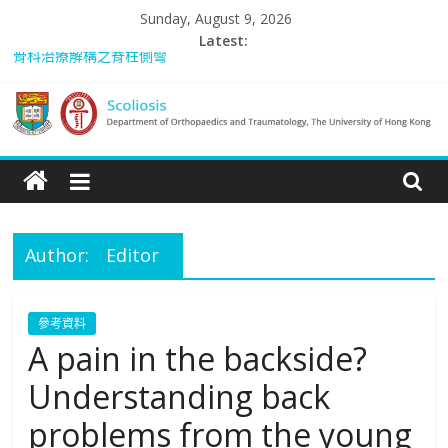
Skip
Sunday, August 9, 2026
to
Latest:
content
骨科治療解構之脊柱側彎
A pain in the backside? Understanding back problems from the
young to the elderly (只提供英文版)
Scoliosis Management in Hong Kong – “Spared from Surgery” (只
Scoliosis
提供英文版)
Rosanna: “我的故事”
Managing adult and pediatric spinal deformity in general practice
|
Department
Author:
Editor
of
參考資料
A pain in the backside?
Orthopaedics
Understanding back
and
problems from the young