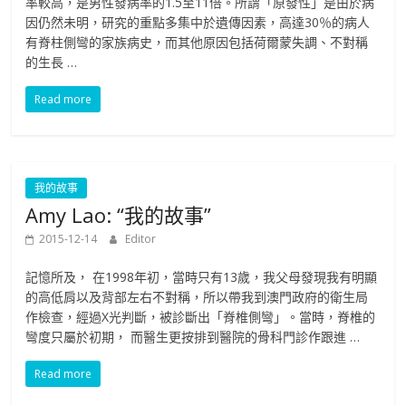
率較高，是男性發病率的1.5至11倍。所謂「原發性」是由於病
因仍然未明，研究的重點多集中於遺傳因素，高達30％的病人
有脊柱側彎的家族病史，而其他原因包括荷爾蒙失調、不對稱
的生長 …
Read more
我的故事
Amy Lao: “我的故事”
2015-12-14
Editor
記憶所及， 在1998年初，當時只有13歲，我父母發現我有明顯
的高低肩以及背部左右不對稱，所以帶我到澳門政府的衛生局
作檢查，經過X光判斷，被診斷出「脊椎側彎」。當時，脊椎的
彎度只屬於初期， 而醫生更按排到醫院的骨科門診作跟進 …
Read more