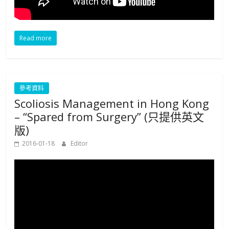
Read more
參考資料
Scoliosis Management in Hong Kong
– “Spared from Surgery” (只提供英文
版)
2016-01-18
Editor